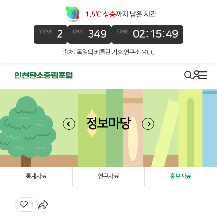
1.5℃ 상승
까지 남은 시간
2
349
02:15:49
YEAR
DAY
TIME
출처: 독일의 베를린 기후 연구소 MCC
로그인
search
메뉴
정보마당
통계자료
연구자료
홍보자료
좋아요
1