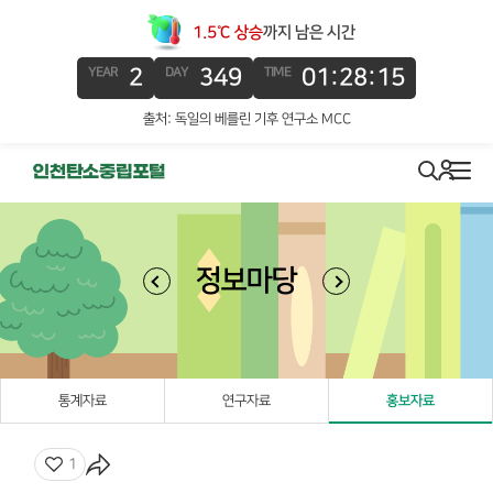
1.5℃ 상승
까지 남은 시간
2
349
01:28:15
YEAR
DAY
TIME
출처: 독일의 베를린 기후 연구소 MCC
로그인
search
메뉴
정보마당
통계자료
연구자료
홍보자료
좋아요
1