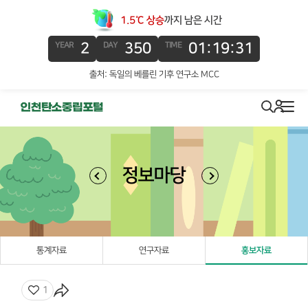
1.5℃ 상승
까지 남은 시간
2
350
01:19:31
YEAR
DAY
TIME
출처: 독일의 베를린 기후 연구소 MCC
로그인
search
메뉴
정보마당
통계자료
연구자료
홍보자료
좋아요
1