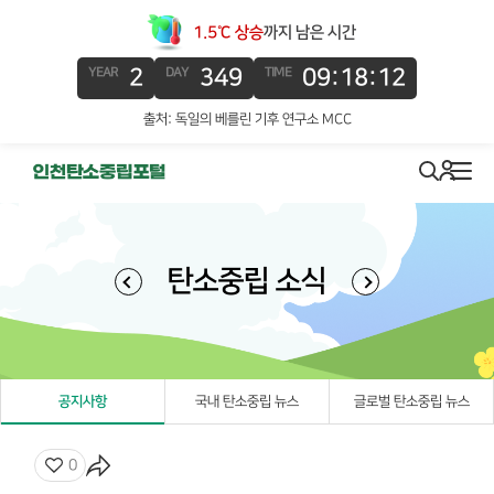
1.5℃ 상승
까지 남은 시간
2
349
09:18:12
YEAR
DAY
TIME
출처: 독일의 베를린 기후 연구소 MCC
로그인
search
메뉴
탄소중립 소식
공지사항
국내 탄소중립 뉴스
글로벌 탄소중립 뉴스
좋아요
0