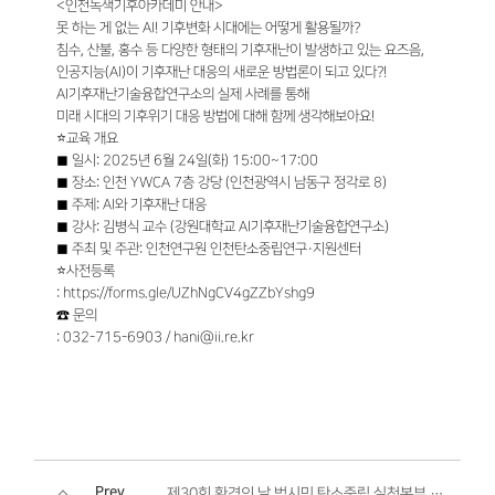
<인천녹색기후아카데미 안내>
못 하는 게 없는 AI! 기후변화 시대에는 어떻게 활용될까?
침수, 산불, 홍수 등 다양한 형태의 기후재난이 발생하고 있는 요즈음,
인공지능(AI)이 기후재난 대응의 새로운 방법론이 되고 있다?!
AI기후재난기술융합연구소의 실제 사례를 통해
미래 시대의 기후위기 대응 방법에 대해 함께 생각해보아요!
⭐교육 개요
◼ 일시: 2025년 6월 24일(화) 15:00~17:00
◼ 장소: 인천 YWCA 7층 강당 (인천광역시 남동구 정각로 8)
◼ 주제: AI와 기후재난 대응
◼ 강사: 김병식 교수 (강원대학교 AI기후재난기술융합연구소)
◼ 주최 및 주관: 인천연구원 인천탄소중립연구·지원센터
⭐사전등록
: https://forms.gle/UZhNgCV4gZZbYshg9
☎ 문의
: 032-715-6903 / hani@ii.re.kr
Prev
제30회 환경의 날 범시민 탄소중립 실천본부 발대식 안내