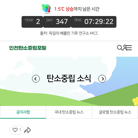
1.5℃ 상승
까지 남은 시간
2
347
07:29:22
YEAR
DAY
TIME
출처: 독일의 베를린 기후 연구소 MCC
로그인
search
메뉴
탄소중립 소식
공지사항
국내 탄소중립 뉴스
글로벌 탄소중립 뉴스
좋아요
1