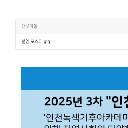
첨부파일
붙임.포스터.jpg