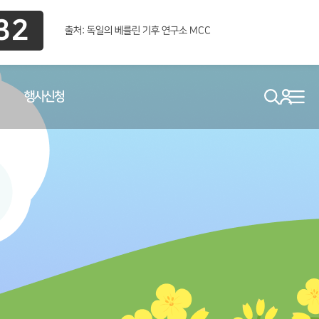
31
출처: 독일의 베를린 기후 연구소 MCC
행사신청
search
로그인
메뉴