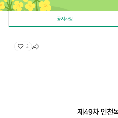
공지사항
좋아요
2
제49차 인천