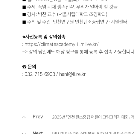
◼ 주제: 폭염 시대 생존전략: 우리가 알아야 할 것들
◼ 강사: 박찬 교수 (서울시립대학교 조경학과)
◼ 주최 및 주관: 인천연구원 인천탄소중립연구·지원센터
⭐
사전등록 및 강의접속
:
https://climateacademy-ii.mlive.kr/
=> 강의 당일에도 해당 링크를 통해 등록 후 접속 가능합니다
☎
문의
: 032-715-6903 / hani@ii.re.kr
Prev
2025년 「인천 탄소중립 어린이 그림그리기 대회」 
Next
「범시민 탄소중립 실천본부」 발대식 기념 탄소중립 