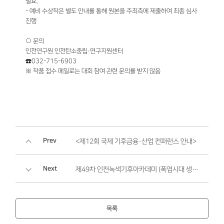
필요.
- 예비 수상작은 별도 안내를 통해 원본을 주최측에 제출하여 최종 심사
진행
○ 문의
인천연구원 인천탄소중립·연구지원센터
☎032-715-6903
※ 작품 접수 메일로는 대회 참여 관련 문의를 받지 않음
Prev
<제12회 국제 기후금융·산업 컨퍼런스 안내>
Next
제49차 인천녹색기후아카데미 (폭염시대 생존전략) ▶사전등록 신청◀
목록