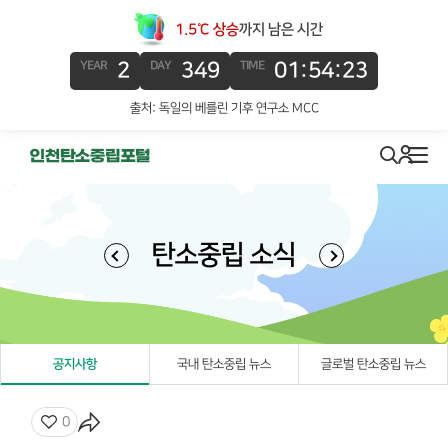
1.5℃ 상승
까지 남은 시간
2
349
01:54:22
YEAR
DAY
TIME
출처: 독일의 베를린 기후 연구소 MCC
로그인
search
메뉴
탄소중립 소식
공지사항
국내 탄소중립 뉴스
글로벌 탄소중립 뉴스
좋아요
0