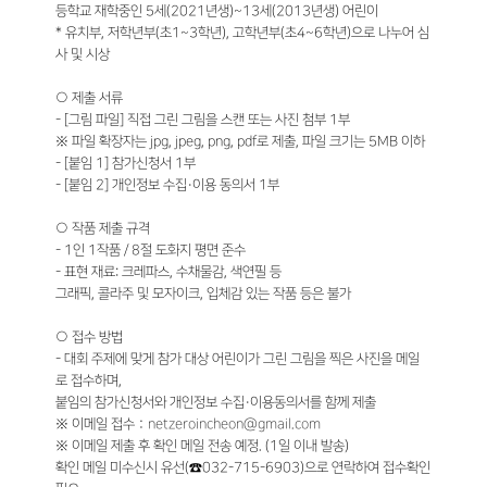
등학교 재학중인 5세(2021년생)~13세(2013년생) 어린이
* 유치부, 저학년부(초1~3학년), 고학년부(초4~6학년)으로 나누어 심
사 및 시상
○ 제출 서류
- [그림 파일] 직접 그린 그림을 스캔 또는 사진 첨부 1부
※ 파일 확장자는 jpg, jpeg, png, pdf로 제출, 파일 크기는 5MB 이하
- [붙임 1] 참가신청서 1부
- [붙임 2] 개인정보 수집·이용 동의서 1부
○ 작품 제출 규격
- 1인 1작품 / 8절 도화지 평면 준수
- 표현 재료: 크레파스, 수채물감, 색연필 등
그래픽, 콜라주 및 모자이크, 입체감 있는 작품 등은 불가
○ 접수 방법
- 대회 주제에 맞게 참가 대상 어린이가 그린 그림을 찍은 사진을 메일
로 접수하며,
붙임의 참가신청서와 개인정보 수집·이용동의서를 함께 제출
※ 이메일 접수：
netzeroincheon@gmail.com
※ 이메일 제출 후 확인 메일 전송 예정. (1일 이내 발송)
확인 메일 미수신시 유선(☎032-715-6903)으로 연락하여 접수확인