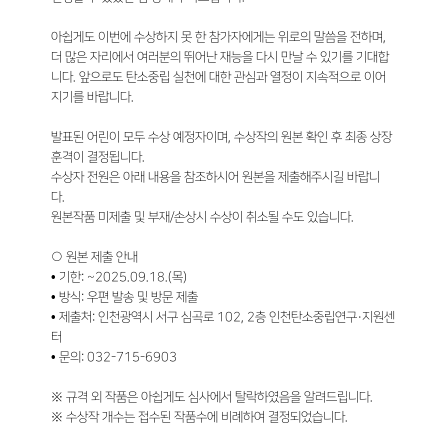
아쉽게도 이번에 수상하지 못 한 참가자에게는 위로의 말씀을 전하며,
더 많은 자리에서 여러분의 뛰어난 재능을 다시 만날 수 있기를 기대합
니다. 앞으로도 탄소중립 실천에 대한 관심과 열정이 지속적으로 이어
지기를 바랍니다.
발표된 어린이 모두 수상 예정자이며, 수상작의 원본 확인 후 최종 상장
훈격이 결정됩니다.
수상자 전원은 아래 내용을 참조하시어 원본을 제출해주시길 바랍니
다.
원본작품 미제출 및 부재/손상시 수상이 취소될 수도 있습니다.
○ 원본 제출 안내
• 기한: ~2025.09.18.(목)
• 방식: 우편 발송 및 방문 제출
• 제출처: 인천광역시 서구 심곡로 102, 2층 인천탄소중립연구·지원센
터
• 문의: 032-715-6903
※ 규격 외 작품은 아쉽게도 심사에서 탈락하였음을 알려드립니다.
※ 수상작 개수는 접수된 작품수에 비례하여 결정되었습니다.