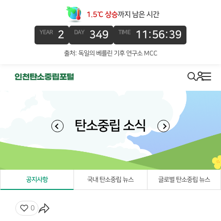
1.5℃ 상승
까지 남은 시간
2
349
11:56:39
YEAR
DAY
TIME
출처: 독일의 베를린 기후 연구소 MCC
로그인
search
메뉴
탄소중립 소식
공지사항
국내 탄소중립 뉴스
글로벌 탄소중립 뉴스
좋아요
0