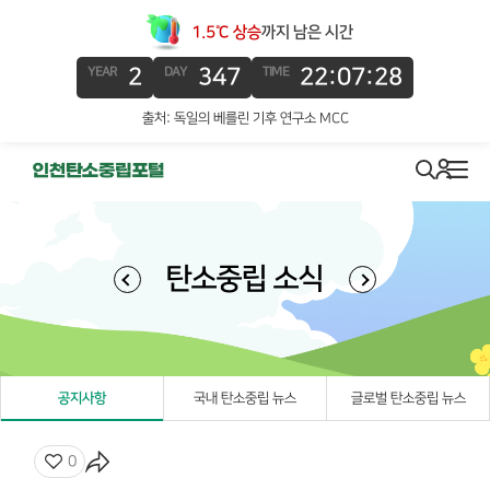
1.5℃ 상승
까지 남은 시간
2
347
22:07:28
YEAR
DAY
TIME
출처: 독일의 베를린 기후 연구소 MCC
로그인
search
메뉴
탄소중립 소식
공지사항
국내 탄소중립 뉴스
글로벌 탄소중립 뉴스
좋아요
0