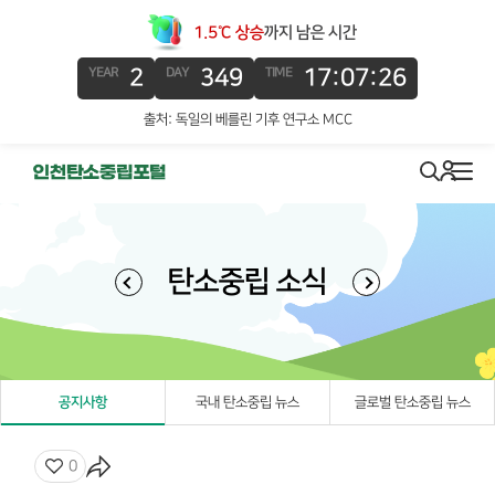
1.5℃ 상승
까지 남은 시간
2
349
17:07:26
YEAR
DAY
TIME
출처: 독일의 베를린 기후 연구소 MCC
로그인
search
메뉴
탄소중립 소식
공지사항
국내 탄소중립 뉴스
글로벌 탄소중립 뉴스
좋아요
0