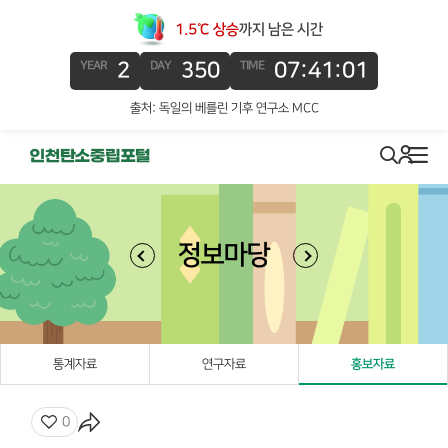
1.5℃ 상승
까지 남은 시간
2
350
07:41:01
YEAR
DAY
TIME
출처: 독일의 베를린 기후 연구소 MCC
로그인
search
메뉴
정보마당
통계자료
연구자료
홍보자료
좋아요
0