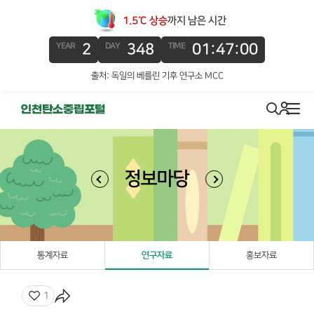
1.5℃ 상승
까지 남은 시간
2
348
01:46:59
YEAR
DAY
TIME
출처: 독일의 베를린 기후 연구소 MCC
로그인
search
메뉴
정보마당
통계자료
연구자료
홍보자료
좋아요
1