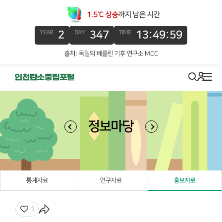
1.5℃ 상승
까지 남은 시간
2
347
13:49:58
YEAR
DAY
TIME
출처: 독일의 베를린 기후 연구소 MCC
로그인
search
메뉴
정보마당
통계자료
연구자료
홍보자료
좋아요
1