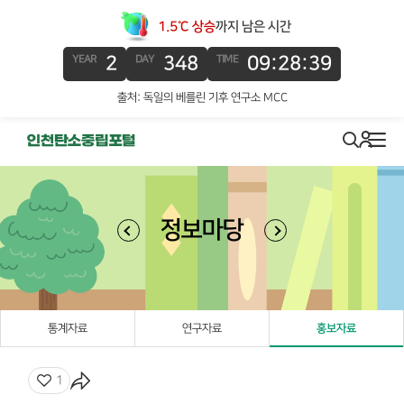
1.5℃ 상승
까지 남은 시간
2
348
09:28:39
YEAR
DAY
TIME
출처: 독일의 베를린 기후 연구소 MCC
로그인
search
메뉴
정보마당
통계자료
연구자료
홍보자료
좋아요
1