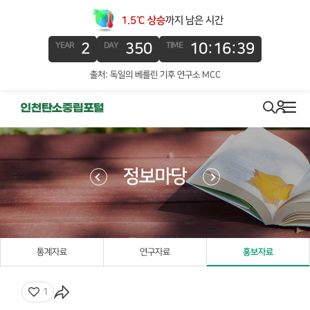
1.5℃ 상승
까지 남은 시간
2
350
10:16:38
YEAR
DAY
TIME
출처: 독일의 베를린 기후 연구소 MCC
로그인
search
메뉴
정보마당
통계자료
연구자료
홍보자료
좋아요
1