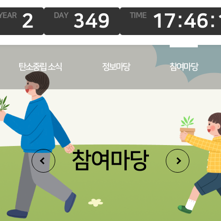
2
349
17:46:
YEAR
DAY
TIME
탄소중립 소식
정보마당
참여마당
참여마당