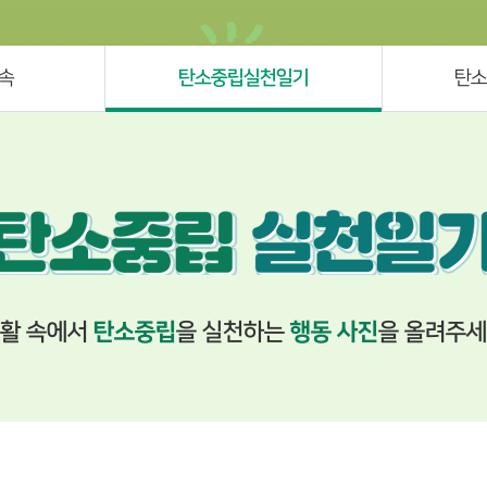
속
탄소중립실천일기
탄소
활 속에서
탄소중립
을 실천하는
행동 사진
을 올려주