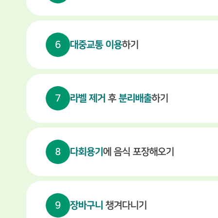
6
대중교통 이용
하기
7
라벨 제거
후
분리배출
하기
8
다회용기
에 음식 포장해오기
9
장바구니
챙겨다니기