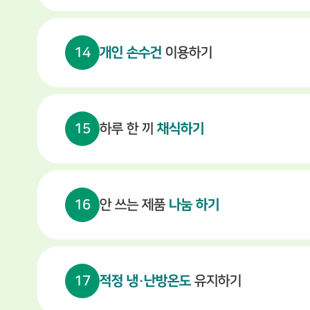
14
개인 손수건
이용하기
15
하루 한 끼
채식하기
16
안 쓰는 제품
나눔 하기
17
적정 냉·난방온도
유지하기