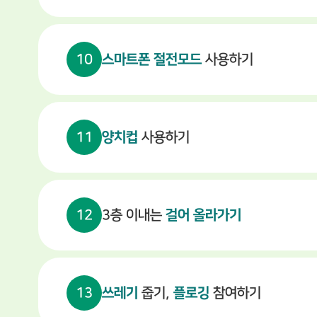
10
스마트폰 절전모드
사용하기
11
양치컵
사용하기
12
3층 이내는
걸어 올라가기
13
쓰레기
줍기,
플로깅
참여하기