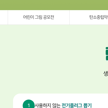
어린이 그림 공모전
탄소중립약
생
1
사용하지 않는
전기플러그 뽑기