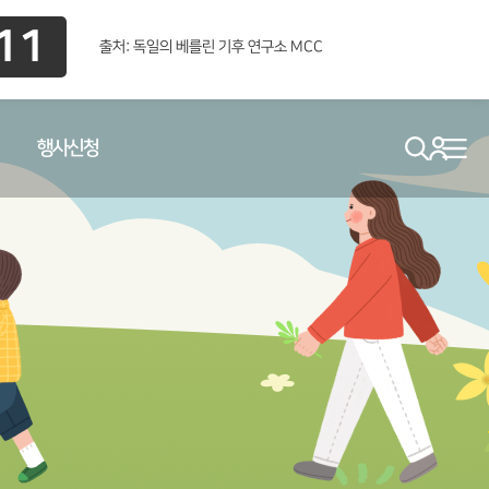
10
출처: 독일의 베를린 기후 연구소 MCC
행사신청
search
로그인
메뉴