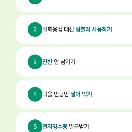
2
일회용컵 대신
텀블러 사용하기
3
잔반
안 남기기
4
먹을 만큼만
덜어 먹기
5
전자영수증
발급받기