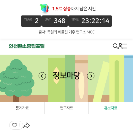
1.5℃ 상승
까지 남은 시간
2
348
23:22:14
YEAR
DAY
TIME
출처: 독일의 베를린 기후 연구소 MCC
로그인
search
메뉴
정보마당
통계자료
연구자료
홍보자료
좋아요
1