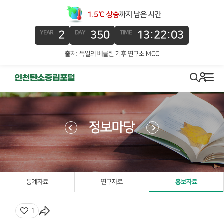
1.5℃ 상승
까지 남은 시간
2
350
13:22:03
YEAR
DAY
TIME
출처: 독일의 베를린 기후 연구소 MCC
로그인
search
메뉴
정보마당
통계자료
연구자료
홍보자료
좋아요
1