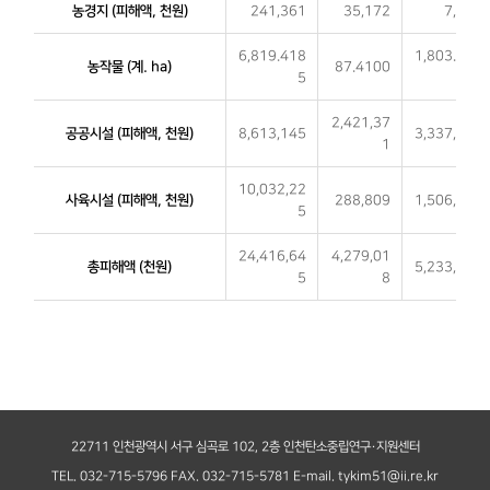
농경지 (피해액, 천원)
241,361
35,172
7,736
6,819.418
1,803.040
농작물 (계. ha)
87.4100
5
0
2,421,37
공공시설 (피해액, 천원)
8,613,145
3,337,503
1
10,032,22
사육시설 (피해액, 천원)
288,809
1,506,887
5
24,416,64
4,279,01
총피해액 (천원)
5,233,025
5
8
22711 인천광역시 서구 심곡로 102, 2층 인천탄소중립연구·지원센터
TEL. 032-715-5796
FAX. 032-715-5781
E-mail. tykim51@ii.re.kr