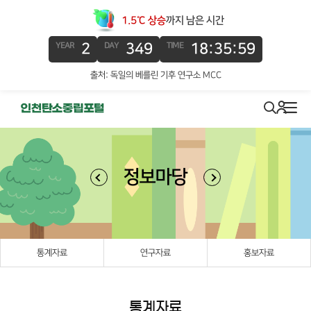
1.5℃ 상승
까지 남은 시간
2
349
18:35:58
YEAR
DAY
TIME
출처: 독일의 베를린 기후 연구소 MCC
로그인
search
메뉴
정보마당
통계자료
연구자료
홍보자료
통계자료